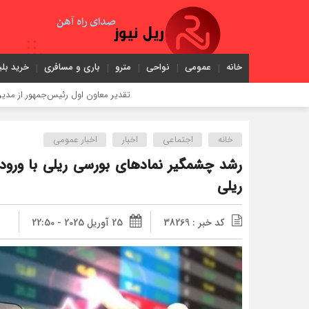
خانه
عمومی
نواحی
مترو
باری و مسافری
خرید بلی
تقدیر معاون اول رئیس‌جمهور از مدیرعامل راه‌آهن
خانه
اجتماعی
اخبار
اخبار عمومی
ریلی
کد خبر : 38269
25 آوریل 2025 - 22:50