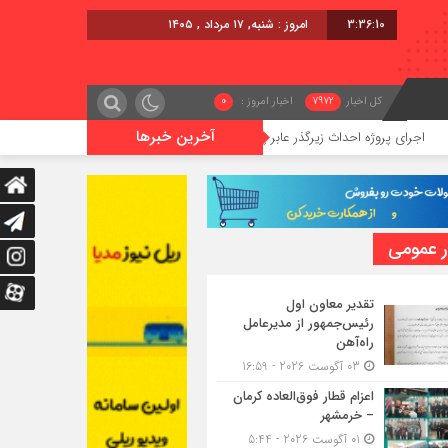
3:36:11
امروز : شنبه, ۱۷ مرداد , ۱۴۰۵
کل اخبار
7972
اخبار امروز :
0
آخرین خبرها
ژه احداث زیرگذر عابر پیاده در حریم ریلی قائمشهر
گوگوچانی سکان ن
ر عمومی
تقدیر معاون اول
رئیس‌جمهور از مدیرعامل
راه‌آهن
03 آگوست 2026 - 16:59
اعزام قطار فوق‌العاده کرمان
– خرمشهر
01 آگوست 2026 - 5:44