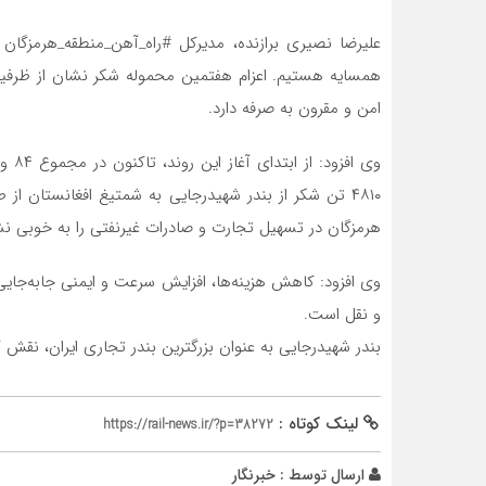
علیرضا نصیری برازنده، مدیرکل #راه_آهن_منطقه_هرمزگا
همسایه هستیم. اعزام هفتمین محموله شکر نشان از ظرفیت 
امن و مقرون به صرفه دارد.
۴۸۱۰ تن شکر از بندر شهیدرجایی به شمتیغ افغانستان 
هرمزگان در تسهیل تجارت و صادرات غیرنفتی را به خوبی ن
وی افزود: کاهش هزینه‌ها، افزایش سرعت و ایمنی جابه‌جایی 
و نقل است.
بندر شهیدرجایی به عنوان بزرگترین بندر تجاری ایران، نقش ک
لینک کوتاه :
https://rail-news.ir/?p=38272
ارسال توسط :
خبرنگار