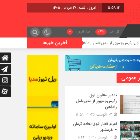
5:59:13
امروز : شنبه, ۱۷ مرداد , ۱۴۰۵
کل اخبار
7972
اخبار امروز :
0
آخرین خبرها
ور از مدیرعامل راه‌آهن
اعزام قطار فوق‌العاده کرمان – خرمشهر
ر عمومی
تقدیر معاون اول
رئیس‌جمهور از مدیرعامل
راه‌آهن
03 آگوست 2026 - 16:59
اعزام قطار فوق‌العاده کرمان
– خرمشهر
01 آگوست 2026 - 5:44