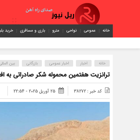
خانه
عمومی
نواحی
مترو
باری و مسافری
خرید بلی
خانه
اخبار
اخبار عمومی
بازرگانی
بین المللی
ترانزیت هفتمین محموله شکر صادراتی به افغا
کد خبر : 38272
25 آوریل 2025 - 22:54