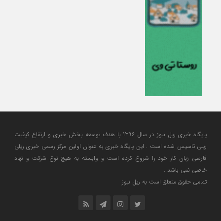
پایگاه خبری ریل نیوز در سال 1396 با هدف توسعه بخش خبری و ارتقاع کیفیت
ریلی تاسیس شده است . این پایگاه خبری به عنوان اولین مرکز رسمی خبری ریلی
فارسی زبان کار خود را شروع کرده است و وابسته به هیچ نوع شرکت و نهاد
خاصی نمی باشد .
تمامی حقوق متعلق است به ریل نیوز