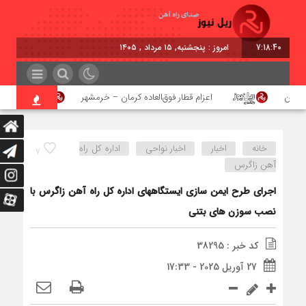
7:18:40
امروز : پنجشنبه, ۱۵ مرداد , ۱۴۰۵
هن
اعزام قطار فوق‌العاده کرمان – خرمشهر
اجرای 
خانه
اخبار
اخبار نواحی
اداره كل راه
7
آهن زاگرس
اجرای طرح ایمن سازی ایستگاههای اداره کل راه آهن زاگرس با
نصب سوزن های بتنی
کد خبر : 38295
27 آوریل 2025 - 17:33