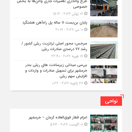
طرح واگذاری تعمیرات جاری واگن‌ها به بخش
خصوصی
09 ژوئن 2026 - 15:12
پایان بن‌بست 11 ساله پل راه‌آهن هشتگرد
10 می 2026 - 20:17
سرخس؛ محور اصلی ترانزیت ریلی کشور /
رشد ۷۷ درصدی صادرات ریلی
17 فوریه 2026 - 22:40
بررسی میدانی زیرساخت های ریلی بندر
خرمشهر برای تسهیل صادرات و واردات و
افزایش سهم ریلی
27 ژانویه 2026 - 0:22
نواحی
اعزام قطار فوق‌العاده کرمان – خرمشهر
01 آگوست 2026 - 5:44