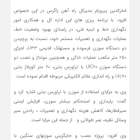
فخرالدین پیروزفر مدیرکل راه آهن زاگرس در این خصوص
افزود: با برنامه ریزی های این اداره کل و همکاری امور
نگهداری خط و ابنیه فنی، در راستای بهبود وضعیت خط،
عملیات نگهداری و تعمیرات مستمر خود، نسبت به برچیدن
دو دستگاه سوزن فرسوده و مستهلک قدیمی U33، اجرای
250 متر مکعب عملیات خاکی و همچنین مونتاژ و نصب دو
دستگاه سوزن UIC60 با تراورس بتنی، ۶۰ متر کوپلاژ بتنی
Uic60 و راه اندازی علائم الکتریکی مربوطه اقدام نموده است.
وی به مزایای استفاده از سوزن با تراورس بتنی اشاره کرد و
گفت: پایداری و استحکام بیشتر سوزن، افزایش ایمنی
سیرقطارها، کاهش هزینه نگهداری و تعمیرات ، راحتی سیر
وسائل نقلیه، عمر طولانی و… از جمله این مزایا است.
وی افزود: پروژه نصب و جایگزینی سوزنهای سنگين با