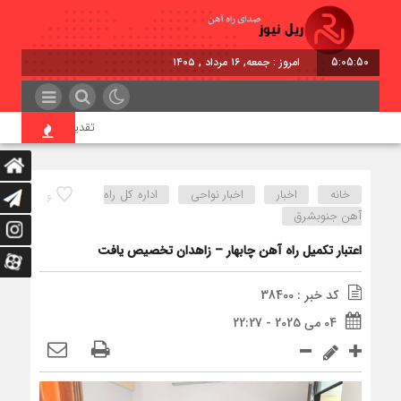
5:05:50
امروز : جمعه, ۱۶ مرداد , ۱۴۰۵
تقدیر معاون اول رئیس‌جم
خانه
اخبار
اخبار نواحی
اداره كل راه
6
آهن جنوبشرق
اعتبار تکمیل راه آهن چابهار – زاهدان تخصیص یافت
کد خبر : 38400
04 می 2025 - 22:27