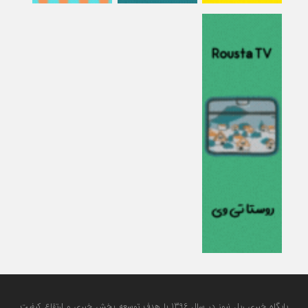
پایگاه خبری ریل نیوز در سال 1396 با هدف توسعه بخش خبری و ارتقاع کیفیت