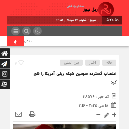
15:29:00
امروز : شنبه, ۱۷ مرداد , ۱۴۰۵
تقدیر معاون اول رئیس‌جمه
خانه
اخبار
بین المللی
4
اعتصاب گسترده سومین شبکه ریلی آمریکا را فلج
کرد
کد خبر : 38576
18 می 2025 - 2:16