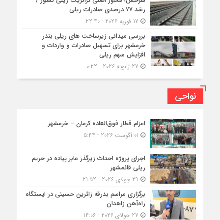
سرخس؛ محور اصلی ترانزیت ریلی کشور /
رشد ۷۷ درصدی صادرات ریلی
17 فوریه 2026 - 22:40
بررسی میدانی زیرساخت های ریلی بندر
خرمشهر برای تسهیل صادرات و واردات و
افزایش سهم ریلی
27 ژانویه 2026 - 0:22
نواحی
اعزام قطار فوق‌العاده کرمان – خرمشهر
01 آگوست 2026 - 5:44
اجرای پروژه احداث زیرگذر عابر پیاده در حریم
ریلی قائمشهر
29 جولای 2026 - 21:52
برگزاری مراسم بدرقه زائرین حسینی در ایستگاه
راه‌آهن زاهدان
27 جولای 2026 - 14:06