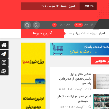
17:12:29
امروز : جمعه, ۱۶ مرداد , ۱۴۰۵
کل اخبار
7972
اخبار امروز :
0
آخرین خبرها
ژه احداث زیرگذر عابر پیاده در حریم ریلی قائمشهر
گوگوچانی سکان ن
ر عمومی
تقدیر معاون اول
رئیس‌جمهور از مدیرعامل
راه‌آهن
03 آگوست 2026 - 16:59
اعزام قطار فوق‌العاده کرمان
– خرمشهر
01 آگوست 2026 - 5:44