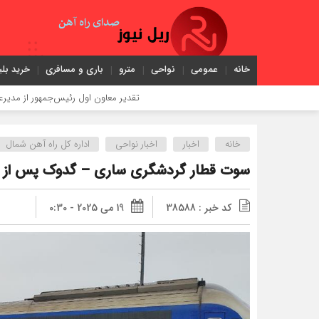
خانه
عمومی
نواحی
مترو
باری و مسافری
خرید بلی
تقدیر معاون اول رئیس‌جمهور از مدیرعامل راه‌آهن
خانه
اخبار
اخبار نواحی
اداره كل راه آهن شمال
سوت قطار گردشگری ساری – گدوک پس از پ
کد خبر : 38588
19 می 2025 - 0:30