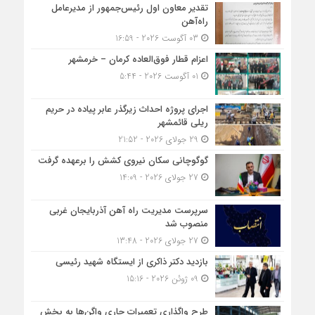
تقدیر معاون اول رئیس‌جمهور از مدیرعامل
راه‌آهن
03 آگوست 2026 - 16:59
اعزام قطار فوق‌العاده کرمان – خرمشهر
01 آگوست 2026 - 5:44
اجرای پروژه احداث زیرگذر عابر پیاده در حریم
ریلی قائمشهر
29 جولای 2026 - 21:52
گوگوچانی سکان نیروی کشش را برعهده گرفت
27 جولای 2026 - 14:09
سرپرست مدیریت راه آهن آذربایجان غربی
منصوب شد
27 جولای 2026 - 13:48
بازدید دکتر ذاکری از ایستگاه شهید رئیسی
09 ژوئن 2026 - 15:16
طرح واگذاری تعمیرات جاری واگن‌ها به بخش