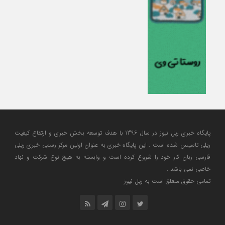
پایگاه خبری ریل نیوز در سال 1396 با هدف توسعه بخش خبری و ارتقاع کیفیت
ریلی تاسیس شده است . این پایگاه خبری به عنوان اولین مرکز رسمی خبری ریلی
فارسی زبان کار خود را شروع کرده است و وابسته به هیچ نوع شرکت و نهاد
خاصی نمی باشد .
تمامی حقوق متعلق است به ریل نیوز