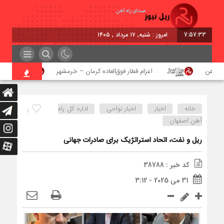
7:57:34
امروز : شنبه, ۱۷ مرداد , ۱۴۰۵
آهن
اعزام قطار فوق‌العاده کرمان – خرمشهر
اجرای
خانه
اخبار
اخبار نواحی
اداره كل راه
7
آهن اصفهان
ریل و نفت، اتحاد استراتژیک برای صادرات جهانی
کد خبر : 38788
31 می 2025 - 3:12