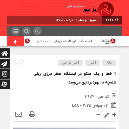
21:28:25
امروز : جمعه, ۱۶ مرداد , ۱۴۰۵
ن
اعزام قطار فوق‌العاده کرمان – خرمشهر
اجرای پر
خانه
اخبار
اخبار نواحی
3
۲ خط و یک سکو در ایستگاه صفر مرزی ریلی
شلمچه به بهره‌برداری می‌رسد
کد خبر : 39014
03 جولای 2025 - 1:58