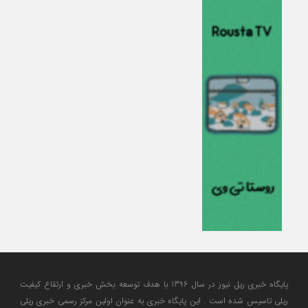
پایگاه خبری ریل نیوز در سال 1396 با هدف توسعه بخش خبری و ارتقاع کیفیت
ریلی تاسیس شده است . این پایگاه خبری به عنوان اولین مرکز رسمی خبری ریلی