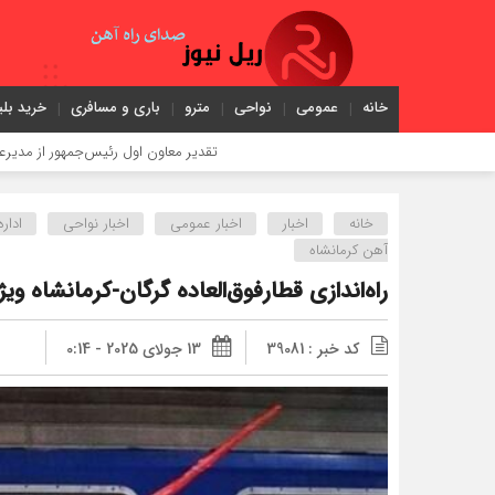
خانه
عمومی
نواحی
مترو
باری و مسافری
خرید بلی
تقدیر معاون اول رئیس‌جمهور از مدیرعامل راه‌آهن
خانه
اخبار
اخبار عمومی
اخبار نواحی
ادار
آهن کرمانشاه
راه‌اندازی قطارفوق‌العاده گرگان-کرمانشاه ویژ
کد خبر : 39081
13 جولای 2025 - 0:14