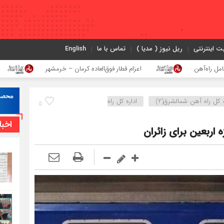
ت اینترنتی
ریل نیوز ( مدیا )
تماس با ما
English
اعزام قطار فوق‌العاده کرمان – خرمشهر
اجرای پروژه
ه كل راه آهن شمالشرق(۲)
اداره کل راه
5
اخبا
ه اربعین برای زائران