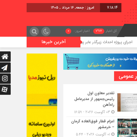
7:18:15
امروز : جمعه, ۱۶ مرداد , ۱۴۰۵
کل اخبار
7972
اخبار امروز :
0
آخرین خبرها
 احداث زیرگذر عابر پیاده در حریم ریلی قائمشهر
گوگوچانی سکان نی
ر عمومی
تقدیر معاون اول
رئیس‌جمهور از مدیرعامل
راه‌آهن
03 آگوست 2026 - 16:59
اعزام قطار فوق‌العاده کرمان
– خرمشهر
01 آگوست 2026 - 5:44