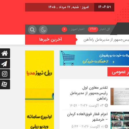
14:05:01
امروز : شنبه, ۱۷ مرداد , ۱۴۰۵
کل اخبار
7972
اخبار امروز :
0
آخرین خبرها
اه‌آهن
اعزام قطار فوق‌العاده کرمان – خرمشهر
اج
ر عمومی
تقدیر معاون اول
رئیس‌جمهور از مدیرعامل
راه‌آهن
03 آگوست 2026 - 16:59
اعزام قطار فوق‌العاده کرمان
– خرمشهر
01 آگوست 2026 - 5:44