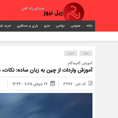
خانه
عمومی
نواحی
مترو
باری و مسافری
خرید بلی
خانه
اخبار
آموزش گام‌به‌گام
آموزش واردات از چین به زبان ساده: نکات، م
کد خبر : 39197
27 جولای 2025 - 14:44