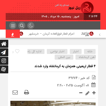
2:16:45
امروز : پنجشنبه, ۱۵ مرداد , ۱۴۰۵
هن
اعزام قطار فوق‌العاده کرمان – خرمشهر
اجرای پ
خانه
اخبار
اخبار نواحی
اداره کل راه
4
آهن کرمانشاه
بین المللی
۴ قطار اربعینی همزمان به کرمانشاه وارد شدند
کد خبر : 39274
08 آگوست 2025 - 2:20