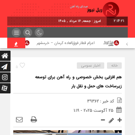
2:14:22
امروز : جمعه, ۱۶ مرداد , ۱۴۰۵
هن
اعزام قطار فوق‌العاده کرمان – خرمشهر
اجرای پ
خانه
اخبار عمومی
5
هم‌ افزایی بخش خصوصی و راه‌ آهن برای توسعه
زیرساخت‌ های حمل‌ و نقل بار
کد خبر : 39362
25 آگوست 2025 - 1:19