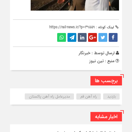
لینک کوتاه :
https://rail-news.ir/?p=39559
ارسال توسط :
خبرنگار
منبع : تین نیوز
برچسب ها
بازدید
راه آهن قم
مدیرعامل راه‌ آهن پاکستان
اخبار مشابه