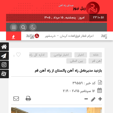
23:10:51
برابر با : Thursday - 6 August - 2026
اعزام قطار فوق‌العاده کرمان – خرمشهر
اجرای پروژه احداث 
خانه
اخبار
اخبار نواحی
اداره كل راه
7
آهن قم
بین المللی
بازدید مدیرعامل راه‌ آهن پاکستان از راه‌ آهن قم
کد خبر : 39559
16 سپتامبر 2025 - 2:19