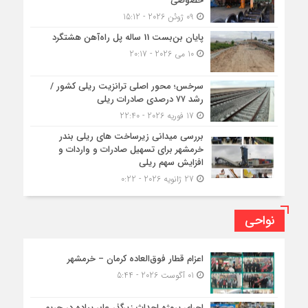
خصوصی
09 ژوئن 2026 - 15:12
پایان بن‌بست 11 ساله پل راه‌آهن هشتگرد
10 می 2026 - 20:17
سرخس؛ محور اصلی ترانزیت ریلی کشور /
رشد ۷۷ درصدی صادرات ریلی
17 فوریه 2026 - 22:40
بررسی میدانی زیرساخت های ریلی بندر
خرمشهر برای تسهیل صادرات و واردات و
افزایش سهم ریلی
27 ژانویه 2026 - 0:22
نواحی
اعزام قطار فوق‌العاده کرمان – خرمشهر
01 آگوست 2026 - 5:44
اجرای پروژه احداث زیرگذر عابر پیاده در حریم