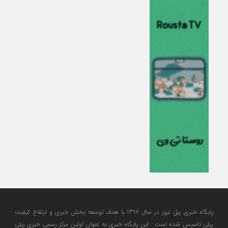
پایگاه خبری ریل نیوز در سال 1396 با هدف توسعه بخش خبری و ارتقاع کیفیت
ریلی تاسیس شده است . این پایگاه خبری به عنوان اولین مرکز رسمی خبری ریلی