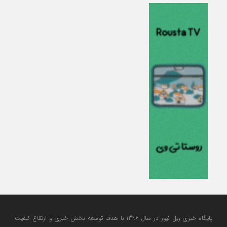
پایگاه خبری ریل نیوز در سال 1396 با هدف توسعه بخش خبری و ارتقاع کیفیت