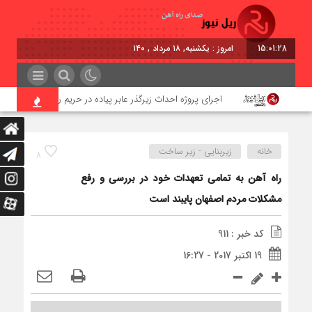
15:01:28
امروز : یکشنبه, ۱۸ مرداد , ۱۴۰۵
ر
اجرای پروژه احداث زیرگذر عابر پیاده در حریم ریلی قائمشهر
خانه
زیربنایی - زیر ساخت
8
راه آهن به تمامی تعهدات خود در بررسی و رفع
مشکلات مردم اصفهان پایبند است
کد خبر : 911
19 اکتبر 2017 - 16:27