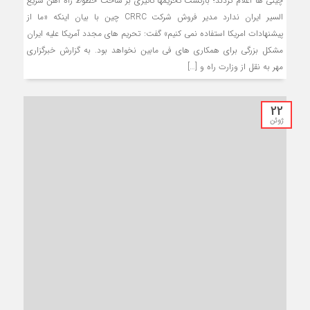
چینی ها اعلام کردند؛ بازگشت تحریمها تاثیری بر ساخت خطوط راه آهن سریع
السیر ایران ندارد مدیر فروش شرکت CRRC چین با بیان اینکه «ما از
پیشنهادات امریکا استفاده نمی کنیم» گفت: تحریم های مجدد آمریکا علیه ایران
مشکل بزرگی برای همکاری های فی مابین نخواهد بود. به گزارش خبرگزاری
مهر به نقل از وزارت راه و […]
22
ژوئن