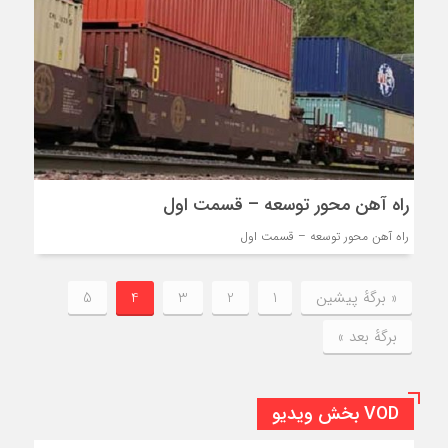
راه آهن محور توسعه – قسمت اول
راه آهن محور توسعه – قسمت اول
« برگه‌ٔ پیشین
1
2
3
4
5
برگهٔ بعد »
VOD بخش ویدیو