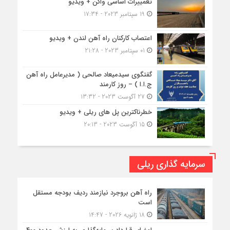
تعمییرات اساسی واگن + ویدیو
19 سپتامبر 2023 - 17:34
اعتصاب کارکنان راه آهن لندن + ویدیو
01 سپتامبر 2023 - 21:28
گفتگوی سیدمیعاد صالحی ( مدیرعامل راه آهن
ج.ا.ا ) – روز کارمند
27 آگوست 2023 - 13:32
خطرناکترین پل های ریلی + ویدیو
15 آگوست 2023 - 20:13
سرمایه گذاری ریلی
راه آهن بروجرد نیازمند ردیف بودجه مستقل
است
18 ژانویه 2026 - 14:47