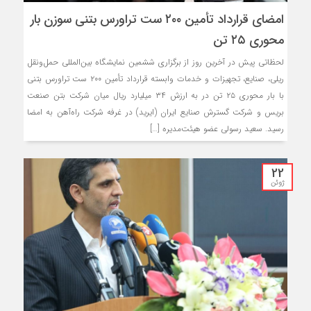
امضای قرارداد تأمین ۲۰۰ ست تراورس بتنی سوزن بار
محوری ۲۵ تن
لحظاتی پیش در آخرین روز از برگزاری ششمین نمایشگاه بین‌المللی حمل‌ونقل
ریلی، صنایع، تجهیزات و خدمات وابسته قرارداد تأمین ۲۰۰ ست تراورس بتنی
با بار محوری ۲۵ تن در به ارزش ۳۴ میلیارد ریال میان شرکت بتن صنعت
بریس و شرکت گسترش صنایع ایران (ایرید) در غرفه شرکت راه‌آهن به امضا
رسید. سعید رسولی عضو هیئت‌مدیره […]
22
ژوئن