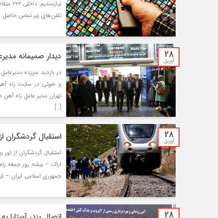
نیازمند
تلفن‌های زیر تماس حاصل نمایند. تلفن:02166282701 آدرس ا
28
ديدار صميمانه مدير
آوریل
در بازديد سرزده مديرعامل
و صوتي در سايت راه آهن
تهران مدير عامل راه آهن 
[…]
28
استقبال گردشگران از
آوریل
استقبال گردشگران از تور ر
اراك – بيشه روز جمعه راه
جمهوري اسلامي ايران – اي
28
اتصال بندر آستارا 