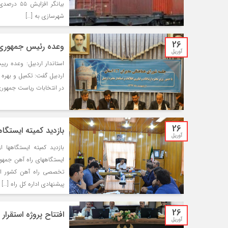
بیانگر اف
شهرسازی به […]
26
وعده رئیس جمهوری د
آوریل
استاندار اردبیل: وعده ری
اردبیل گفت: تکمیل و بهره 
در انتخابات ریاست جمهوری
26
بازديد كميته ايستگاه
آوریل
ايستگاههاي راه آهن جمهو
تخصصي راه آهن كشور از ا
پيشنهادي اداره كل راه […]
26
افتتاح پروژه استقرا
آوریل