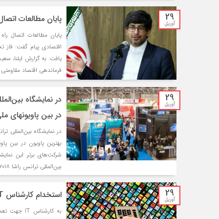
29
پایان مطالعات اتصال
آوریل
پایان مطالعات اتصال راه
اقتصادی پیام گفت: فاز ت
یافت. به گزارش ایلنا، سع
فرماندهی اقتصاد مقاومتی 
29
آوریل
در بین پاویونهای م
بهترین پاویون در بین پا
شرکت‌های برتر این نمایشگ
بین‌المللی ترانس راشا ۲۰۱۸ (Trans Russia ۲۰۱۸) پاویون […]
29
استخدام کارشناس IT جهت تعمیر و نگهداری IPTV واگن قطار -مشهد
آوریل