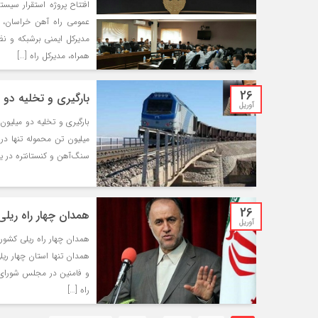
افتتاح پروژه استقرار سیس
عمومی راه آهن خراسان، پ
مدیرکل ایمنی برشبکه و نظ
همراه، مدیرکل راه […]
26
بارگيري و تخليه دو 
آوریل
سنگ‌آهن و كنستانتره در یک ماه سال 97 د
26
همدان چهار راه ریل
آوریل
همدان چهار راه ریلی کشور 
همدان تنها استان چهار ری
و فامنین در مجلس شورای 
راه […]