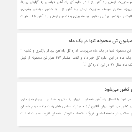
تم مدیریت ایمنی راه آهن ج.ا.ا در اداره کل راه آهن خراسان به گزارش روابط
روژه استقرار سیستم مدیریت ایمنی راه آهن ج.ا.ا با حضور مهندس رشیدی،
ارت و مهندس بوذری معاون برنامه ریزی و تضمین ایمنی راه آهن ج.ا.ا، هیات
ميليون تن محموله تنها در يك ماه
بارگيري و تخليه دو ميليون تن محموله تنها در يك ماه سرپرست اداره كل راه‌آهن يزد از بارگيري و تخليه 2
ميليون تن محموله تنها در يك ماه در این اداره کل خبر داد و گفت: مقدار 417 هزار تن محموله از قبيل
ر اين اداره كل […]
ی کشور می‌شود
می‌شود با اتصال راه آهن همدان – تهران به ملایر و همدان – بیجار به زنجان،
لی کشور می شود ایران آنلاین / « حمیدرضا حاجی بابایی»، نماینده مردم همدان
اسلامی در جلسه اعضای قرارگاه اقتصاد مقاومتی همدان افزود: عملیات احداث