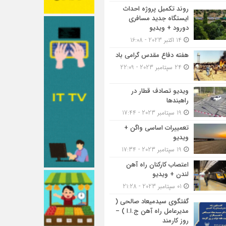
روند تکمیل پروژه احداث
ایستگاه جدید مسافری
دورود + ویدیو
14 اکتبر 2023 - 16:08
هفته دفاع مقدس گرامی باد
24 سپتامبر 2023 - 22:09
ویدیو تصادف قطار در
راهبندها
19 سپتامبر 2023 - 17:44
تعمییرات اساسی واگن +
ویدیو
19 سپتامبر 2023 - 17:34
اعتصاب کارکنان راه آهن
لندن + ویدیو
01 سپتامبر 2023 - 21:28
گفتگوی سیدمیعاد صالحی (
مدیرعامل راه آهن ج.ا.ا ) –
روز کارمند