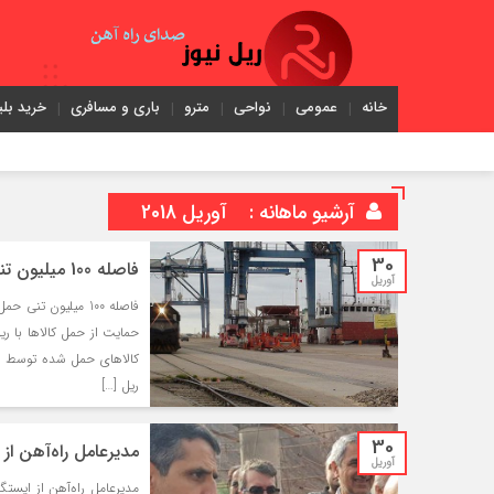
خانه
عمومی
نواحی
مترو
باری و مسافری
خرید بلی
آرشیو ماهانه :
آوریل 2018
30
فاصله 100 میلیون تنی حمل بار ریلی با اهداف برنامه ششم
آوریل
فاصله 100 میلیون ت
حمایت از حمل کالاها با ر
ریل […]
30
مدیرعامل راه‌آهن از 
آوریل
مدیرعامل راه‌آهن از ایستگ