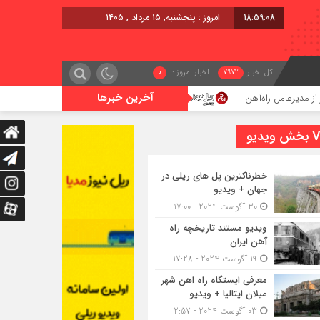
18:59:09
امروز : پنجشنبه, ۱۵ مرداد , ۱۴۰۵
کل اخبار
7972
اخبار امروز :
0
آخرین خبرها
اعزام قطار فوق‌العاده کرمان – خرمشهر
اجرای پروژه
یدیو
خطرناکترین پل های ریلی در
جهان + ویدیو
30 آگوست 2024 - 17:00
ویدیو مستند تاریخچه راه
آهن ایران
19 آگوست 2024 - 17:28
معرفی ایستگاه راه اهن شهر
میلان ایتالیا + ویدیو
03 آگوست 2024 - 2:57