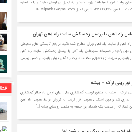
یم. داخلی ۲۲۲ متقاضیان واجد شرایط میتوانند رزومه خود را به ایمیل زیر ارسال نمایند و یا با شماره
یمیل:HR.railpardaz@gmail.com
عامل راه آهن با پرسنل زحمتكش سايت راه آهن تهران
 راه آهن از سايت راه آهن تهران مطرح شد؛ تاكيد بر رفع آلايندگي هاي محيطي
 تهران/ديدار صميمانه مديرعامل راه آهن با پرسنل زحمتكش سايت راه آهن
در بازديدي سرزده از بخشهاي مختلف سايت راه آهن تهران بازديد و ضمن بررسي
 تور ريلی اراك – بیشه
قطا
يلي اراك – بیشه به منظور توسعه گردشگري ريلي، براي اولين بار قطار گردشگري
 اندازي شد و مورد استقبال عمومي قرار گرفت. به گزارش روابط عمومي راه آهن
ن قطار كه از ساعت يك بامداد روز جمعه به مقصد روستاي بيشه […]
به راه آهن سراسری پیگیری می شود ￼