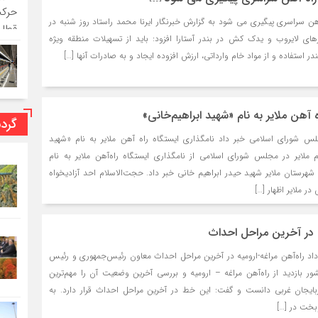
 آهن سراسری پیگیری می شود به گزارش خبرنگار ایرنا محمد راستاد روز شنبه در
رهای لایروب و یدک کش در بندر آستارا افزود: باید از تسهیلات منطقه ویژه
ر استفاده و از مواد خام وارداتی، ارزش افزوده ایجاد و به صادرات آنها […]
 آهن ملایر به نام «شهید ابراهیم‌خانی»
گرد
جلس شورای اسلامی خبر داد نامگذاری ایستگاه راه آهن ملایر به نام «شهید
دم ملایر در مجلس شورای اسلامی از نامگذاری ایستگاه راه‌آهن ملایر به نام
رستان ملایر شهید حیدر ابراهیم خانی خبر داد. حجت‌الاسلام احد آزادیخواه
در ملایر اظهار […]
ه در آخرین مراحل احداث
اد راه‌آهن مراغه-ارومیه در آخرین مراحل احداث معاون رئیس‌جمهوری و رئیس
ور بازدید از راه‌آهن مراغه – ارومیه و بررسی آخرین وضعیت آن را مهم‌ترین
بایجان غربی دانست و گفت: این خط در آخرین مراحل احداث قرار دارد. به
وبخت در […]