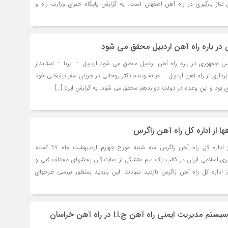
زایش ۵۵ درصدی تناژ بارگیری در راه آهن اصفهان است. به گزارش پایگاه خبری وزارت راه و
ر باره راه آهن اردبیل محقق می شود
یس جمهوری در باره راه آهن اردبیل محقق می شود اردبیل – ایرنا – استاندار
برداری از راه آهن اردبیل – میانه وعده دکتر روحانی در جریان سفر تبلیغاتی خود
 بود و این وعده در دولت دوازدهم محقق می شود. به گزارش ایرنا […]
ها از اداره كل راه آهن زاگرس
بازديد كميته ايستگاهها از اداره كل راه آهن زاگرس سه شنبه مورخ چهارم ارديبهشت ماه ۹۷ كميته
ري اسلامي ايران در قالب يك تيم متشكل از نمايندگان بخشهاي مختلف فني و
داره كل راه آهن زاگرس بازديد نمودند. اين بازديد بمنظور بررسي طرحهاي
ر سیستم مدیریت ایمنی راه آهن ج.ا.ا در راه آهن خراسان