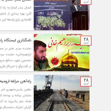
آوریل
اتصال بندر آستارا به راه
آئین بهره برداری از شناو
اقتصادی برای توسعه این بند
28
نامگذاری ایستگاه راه
آوریل
نماینده مردم ملایر در م
ابراهیم‌خانی» نماینده مر
نخستین شهید مدافع حرم شه
در گفت‌وگو با خبرنگار فارس 
28
راه‌آهن مراغه-ارومی
آوریل
معاون رئیس‌جمهوری خبر د
سازمان برنامه و بودجه کش
هدف سفر یک‌روزه به آذر
گزارش «ایرنا»، محمدباقر ن