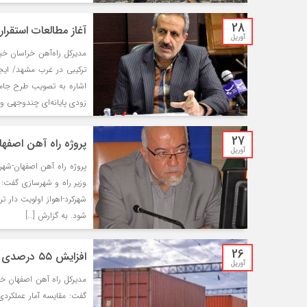
28
آغاز مطالعات استقرار TOD در راه‌آهن مشه
آوریل
ترکیبی در غرب مشهد/ ایج
اشاره به تصویب طرح جامع
زودی پایانه‌ای چندوجهی و 
27
پروژه راه آهن اصفها
آوریل
پروژه راه آهن اصفهان-شهر
وزیر راه و شهرسازی گفت: 
شهرکرد-اهواز اولویت دار 
شود. به گزارش […]
26
افزایش ۵۵ درصدی تناژ بارگیری راه‌آهن اصفهان
آوریل