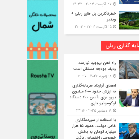
27 آگوست 2023 - 13:32
خطرناکترین پل های ریلی +
ویدیو
15 آگوست 2023 - 20:13
یه گذاری ریلی
راه آهن بروجرد نیازمند
ردیف بودجه مستقل است
18 ژانویه 2026 - 14:47
امضای قرارداد سرمایه‌گذاری
به ارزش حدود ۴۰۰ میلیون
یورو برای تأمین ۲۰۰ دستگاه
لوکوموتیو باری
19 دسامبر 2025 - 23:16
با استفاده از سپرده‌گذاری
خاص دولت، حدود ۱۵ هزار
میلیارد تومان به بخش
خصوصی اختصاص یافت