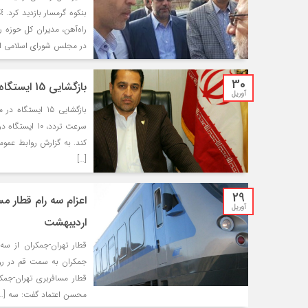
بنکوه گرمسار بازدید کرد.
راه‌آهن، مدیران کل حوزه ر
در مجلس شورای اسلامی از 
30
بازگشايی 15 ايستگاه در منطقه يزد
آوریل
بازگشايي 15 اي
[…]
29
آوریل
اردیبهشت
قطار تهران-جمکران از سه‌
محسن اعتماد گفت: سه […