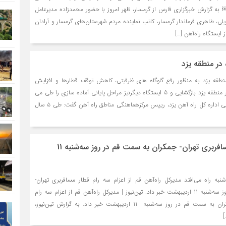
 ￼ به گزارش خبرگزاری فارس از گرمسار، ظهر امروز با حضور محمدزاده مدیرعامل
یلی، طاهری فرماندار گرمسار، کاتب نماینده مردم شهرستان‌های گرمسار و آرادان
ایستگاه راه‌آهن […]
ستگاه در منطقه يزد به منظور رفع گلوگاه های ظرفیتی، كاهش توقف قطارها و افزايش
سرعت تردد، 10 ايستگاه در منطقه يزد بازگشايي و 5 ايستگاه ديگرنيز مراحل پاياني آماده سازي را طي مي
كند. به گزارش روابط عمومي اداره كل راه آهن يزد، رييس مركزهماهنگي مناطق راه آهن گفت: طي ٥ سال
اعزام سه رام قطار مسافربری تهران- جمکران به سمت قم در روز سه‌شنبه 11
شنبه راه می‌افتد مدیرکل راه‌آهن قم از اعزام سه رام قطار مسافربری تهران-
جمکران به سمت قم در روز سه‌شنبه 11 اردیبهشت خبر داد. تین‌نیوز | مدیرکل راه‌آهن قم از اعزام سه رام
قطار مسافربری تهران-جمکران به سمت قم در روز سه‌شنبه 11 اردیبهشت خبر داد. به گزارش تین‌نیوز،
]