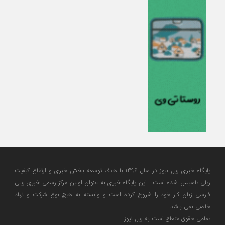
پایگاه خبری ریل نیوز در سال 1396 با هدف توسعه بخش خبری و ارتقاع کیفیت
ریلی تاسیس شده است . این پایگاه خبری به عنوان اولین مرکز رسمی خبری ریلی
فارسی زبان کار خود را شروع کرده است و وابسته به هیچ نوع شرکت و نهاد
خاصی نمی باشد .
تمامی حقوق متعلق است به ریل نیوز