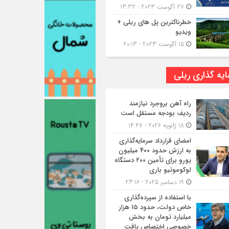
27 آگوست 2023 - 13:32
خطرناکترین پل های ریلی +
ویدیو
15 آگوست 2023 - 20:13
یه گذاری ریلی
راه آهن بروجرد نیازمند
ردیف بودجه مستقل است
18 ژانویه 2026 - 14:47
امضای قرارداد سرمایه‌گذاری
به ارزش حدود ۴۰۰ میلیون
یورو برای تأمین ۲۰۰ دستگاه
لوکوموتیو باری
19 دسامبر 2025 - 23:16
با استفاده از سپرده‌گذاری
خاص دولت، حدود ۱۵ هزار
میلیارد تومان به بخش
خصوصی اختصاص یافت