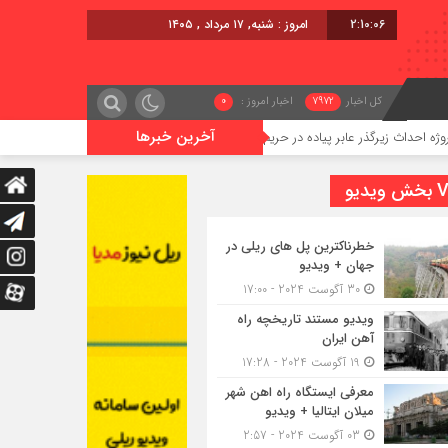
2:10:06
امروز : شنبه, ۱۷ مرداد , ۱۴۰۵
کل اخبار
7972
اخبار امروز :
0
آخرین خبرها
رگذر عابر پیاده در حریم ریلی قائمشهر
گوگوچانی سکان نیروی کشش 
یدیو
خطرناکترین پل های ریلی در
جهان + ویدیو
30 آگوست 2024 - 17:00
ویدیو مستند تاریخچه راه
آهن ایران
19 آگوست 2024 - 17:28
معرفی ایستگاه راه اهن شهر
میلان ایتالیا + ویدیو
03 آگوست 2024 - 2:57