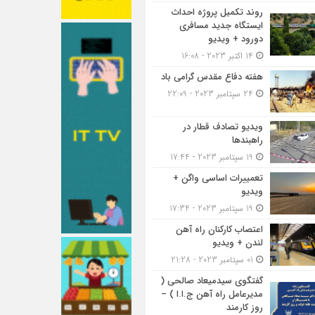
روند تکمیل پروژه احداث
ایستگاه جدید مسافری
دورود + ویدیو
14 اکتبر 2023 - 16:08
هفته دفاع مقدس گرامی باد
24 سپتامبر 2023 - 22:09
ویدیو تصادف قطار در
راهبندها
19 سپتامبر 2023 - 17:44
تعمییرات اساسی واگن +
ویدیو
19 سپتامبر 2023 - 17:34
اعتصاب کارکنان راه آهن
لندن + ویدیو
01 سپتامبر 2023 - 21:28
گفتگوی سیدمیعاد صالحی (
مدیرعامل راه آهن ج.ا.ا ) –
روز کارمند