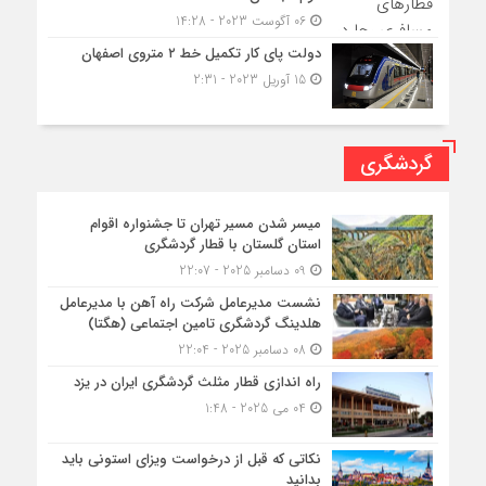
06 آگوست 2023 - 14:28
دولت پای کار تکمیل خط ۲ متروی اصفهان
15 آوریل 2023 - 2:31
گردشگری
میسر شدن مسیر تهران تا جشنواره اقوام
استان گلستان با قطار گردشگری
09 دسامبر 2025 - 22:07
نشست مدیرعامل شرکت راه آهن با مدیرعامل
هلدینگ گردشگری تامین اجتماعی (هگتا)
08 دسامبر 2025 - 22:04
راه اندازی قطار مثلث گردشگری ایران در یزد
04 می 2025 - 1:48
نکاتی که قبل از درخواست ویزای استونی باید
بدانید