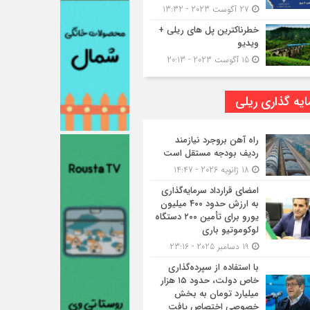
27 آگوست 2023 - 13:32
خطرناکترین پل های ریلی +
ویدیو
15 آگوست 2023 - 20:13
یه گذاری ریلی
راه آهن بروجرد نیازمند
ردیف بودجه مستقل است
18 ژانویه 2026 - 14:47
امضای قرارداد سرمایه‌گذاری
به ارزش حدود ۴۰۰ میلیون
یورو برای تأمین ۲۰۰ دستگاه
لوکوموتیو باری
19 دسامبر 2025 - 23:16
با استفاده از سپرده‌گذاری
خاص دولت، حدود ۱۵ هزار
میلیارد تومان به بخش
خصوصی اختصاص یافت