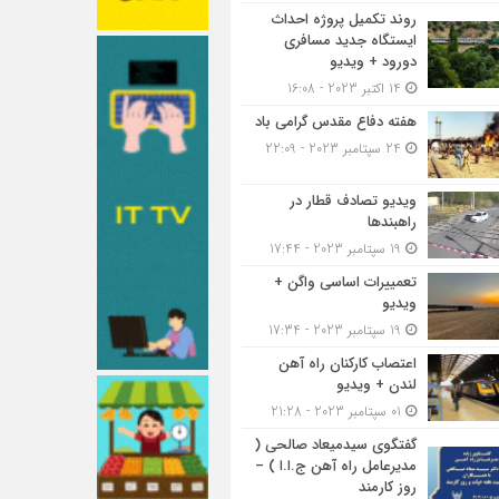
روند تکمیل پروژه احداث
ایستگاه جدید مسافری
دورود + ویدیو
14 اکتبر 2023 - 16:08
هفته دفاع مقدس گرامی باد
24 سپتامبر 2023 - 22:09
ویدیو تصادف قطار در
راهبندها
19 سپتامبر 2023 - 17:44
تعمییرات اساسی واگن +
ویدیو
19 سپتامبر 2023 - 17:34
اعتصاب کارکنان راه آهن
لندن + ویدیو
01 سپتامبر 2023 - 21:28
گفتگوی سیدمیعاد صالحی (
مدیرعامل راه آهن ج.ا.ا ) –
روز کارمند