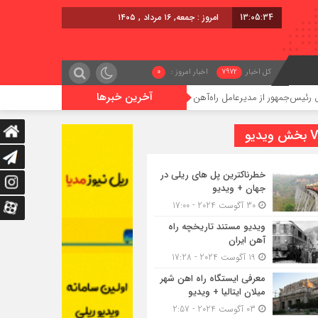
13:05:35
امروز : جمعه, ۱۶ مرداد , ۱۴۰۵
کل اخبار
7972
اخبار امروز :
0
آخرین خبرها
 از مدیرعامل راه‌آهن
اعزام قطار فوق‌العاده کرمان – خرمشهر
یدیو
خطرناکترین پل های ریلی در
جهان + ویدیو
30 آگوست 2024 - 17:00
ویدیو مستند تاریخچه راه
آهن ایران
19 آگوست 2024 - 17:28
معرفی ایستگاه راه اهن شهر
میلان ایتالیا + ویدیو
03 آگوست 2024 - 2:57