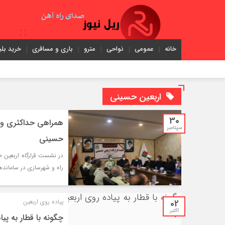
خانه
عمومی
نواحی
مترو
باری و مسافری
خرید بلی
اربعين حسيني
30
همراهی حداکثری وزار
سپتامبر
حسینی
راه و شهرسازی در ساماندهی
02
پیاده روی اربعین
اکتبر
چگونه با قطار به پیا