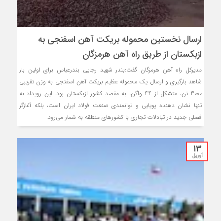
ارسال نخستین محموله بریکت آهن اسفنجی به
ازبکستان از طریق راه آهن هرمزگان
مدیرکل راه آهن هرمزگان گفت:بندر شهید رجایی بندرعباس برای اولین بار
شاهد بارگیری و ارسال یک محموله عظیم بریکت آهن اسفنجی به وزن تقریبی
3000 تن، متشکل از 44 واگن، به مقصد کشور ازبکستان بود. این رویداد نه
تنها نشان دهنده پویایی و توانمندی صنعت فولاد ایران است، بلکه آغازگر
فصلی جدید در تبادلات تجاری با کشورهای منطقه به شمار می‌رود.
13
آوریل