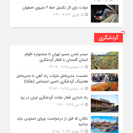
دولت پای کار تکمیل خط ۲ متروی اصفهان
15 آوریل 2023 - 2:31
گردشگری
میسر شدن مسیر تهران تا جشنواره اقوام
استان گلستان با قطار گردشگری
09 دسامبر 2025 - 22:07
نشست مدیرعامل شرکت راه آهن با مدیرعامل
هلدینگ گردشگری تامین اجتماعی (هگتا)
08 دسامبر 2025 - 22:04
راه اندازی قطار مثلث گردشگری ایران در یزد
04 می 2025 - 1:48
نکاتی که قبل از درخواست ویزای استونی باید
بدانید
26 فوریه 2025 - 16:05