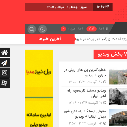
16:40:25
امروز : جمعه, ۱۶ مرداد , ۱۴۰۵
کل اخبار
7972
اخبار امروز :
0
آخرین خبرها
گذر عابر پیاده در حریم ریلی قائمشهر
گوگوچانی سکان نیروی کشش ر
یدیو
خطرناکترین پل های ریلی در
جهان + ویدیو
30 آگوست 2024 - 17:00
ویدیو مستند تاریخچه راه
آهن ایران
19 آگوست 2024 - 17:28
معرفی ایستگاه راه اهن شهر
میلان ایتالیا + ویدیو
03 آگوست 2024 - 2:57