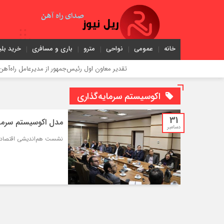
خانه
عمومی
نواحی
مترو
باری و مسافری
خرید بلی
تقدیر معاون اول رئیس‌جمهور از مدیرعامل راه‌آهن
اکوسیستم سرمایه‌گذاری
31
مدل اکوسیستم سرما
دسامبر
نشست هم‌اندیشی اقتصادی 