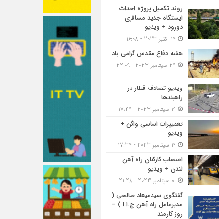
روند تکمیل پروژه احداث
ایستگاه جدید مسافری
دورود + ویدیو
14 اکتبر 2023 - 16:08
هفته دفاع مقدس گرامی باد
24 سپتامبر 2023 - 22:09
ویدیو تصادف قطار در
راهبندها
19 سپتامبر 2023 - 17:44
تعمییرات اساسی واگن +
ویدیو
19 سپتامبر 2023 - 17:34
اعتصاب کارکنان راه آهن
لندن + ویدیو
01 سپتامبر 2023 - 21:28
گفتگوی سیدمیعاد صالحی (
مدیرعامل راه آهن ج.ا.ا ) –
روز کارمند