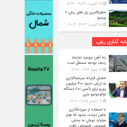
27 آگوست 2023 - 13:32
خطرناکترین پل های ریلی +
ویدیو
15 آگوست 2023 - 20:13
یه گذاری ریلی
راه آهن بروجرد نیازمند
ردیف بودجه مستقل است
18 ژانویه 2026 - 14:47
امضای قرارداد سرمایه‌گذاری
به ارزش حدود ۴۰۰ میلیون
یورو برای تأمین ۲۰۰ دستگاه
لوکوموتیو باری
19 دسامبر 2025 - 23:16
با استفاده از سپرده‌گذاری
خاص دولت، حدود ۱۵ هزار
میلیارد تومان به بخش
خصوصی اختصاص یافت