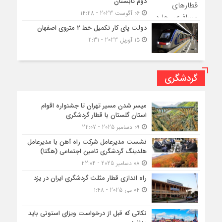
دوم تابستان
06 آگوست 2023 - 14:28
دولت پای کار تکمیل خط ۲ متروی اصفهان
15 آوریل 2023 - 2:31
گردشگری
میسر شدن مسیر تهران تا جشنواره اقوام
استان گلستان با قطار گردشگری
09 دسامبر 2025 - 22:07
نشست مدیرعامل شرکت راه آهن با مدیرعامل
هلدینگ گردشگری تامین اجتماعی (هگتا)
08 دسامبر 2025 - 22:04
راه اندازی قطار مثلث گردشگری ایران در یزد
04 می 2025 - 1:48
نکاتی که قبل از درخواست ویزای استونی باید