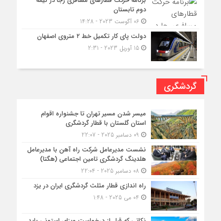
برنامه حرکت قطارهای مسافری رجا در نیمه
دوم تابستان
06 آگوست 2023 - 14:28
دولت پای کار تکمیل خط ۲ متروی اصفهان
15 آوریل 2023 - 2:31
گردشگری
میسر شدن مسیر تهران تا جشنواره اقوام
استان گلستان با قطار گردشگری
09 دسامبر 2025 - 22:07
نشست مدیرعامل شرکت راه آهن با مدیرعامل
هلدینگ گردشگری تامین اجتماعی (هگتا)
08 دسامبر 2025 - 22:04
راه اندازی قطار مثلث گردشگری ایران در یزد
04 می 2025 - 1:48
نکاتی که قبل از درخواست ویزای استونی باید