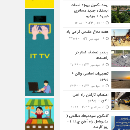
روند تکمیل پروژه احداث
ایستگاه جدید مسافری
دورود + ویدیو
14 اکتبر 2023 - 16:08
هفته دفاع مقدس گرامی باد
24 سپتامبر 2023 - 22:09
ویدیو تصادف قطار در
راهبندها
19 سپتامبر 2023 - 17:44
تعمییرات اساسی واگن +
ویدیو
19 سپتامبر 2023 - 17:34
اعتصاب کارکنان راه آهن
لندن + ویدیو
01 سپتامبر 2023 - 21:28
گفتگوی سیدمیعاد صالحی (
مدیرعامل راه آهن ج.ا.ا ) –
روز کارمند