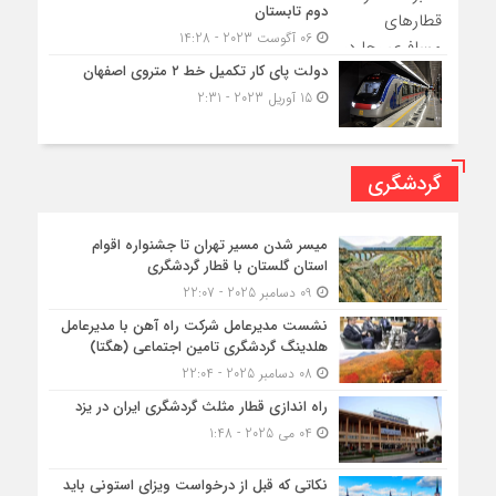
دوم تابستان
06 آگوست 2023 - 14:28
دولت پای کار تکمیل خط ۲ متروی اصفهان
15 آوریل 2023 - 2:31
گردشگری
میسر شدن مسیر تهران تا جشنواره اقوام
استان گلستان با قطار گردشگری
09 دسامبر 2025 - 22:07
نشست مدیرعامل شرکت راه آهن با مدیرعامل
هلدینگ گردشگری تامین اجتماعی (هگتا)
08 دسامبر 2025 - 22:04
راه اندازی قطار مثلث گردشگری ایران در یزد
04 می 2025 - 1:48
نکاتی که قبل از درخواست ویزای استونی باید