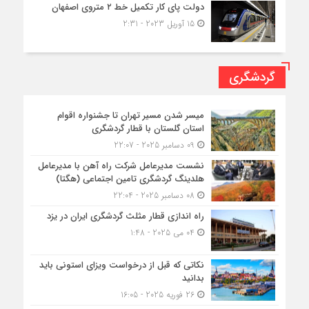
دولت پای کار تکمیل خط ۲ متروی اصفهان
15 آوریل 2023 - 2:31
گردشگری
میسر شدن مسیر تهران تا جشنواره اقوام
استان گلستان با قطار گردشگری
09 دسامبر 2025 - 22:07
نشست مدیرعامل شرکت راه آهن با مدیرعامل
هلدینگ گردشگری تامین اجتماعی (هگتا)
08 دسامبر 2025 - 22:04
راه اندازی قطار مثلث گردشگری ایران در یزد
04 می 2025 - 1:48
نکاتی که قبل از درخواست ویزای استونی باید
بدانید
26 فوریه 2025 - 16:05