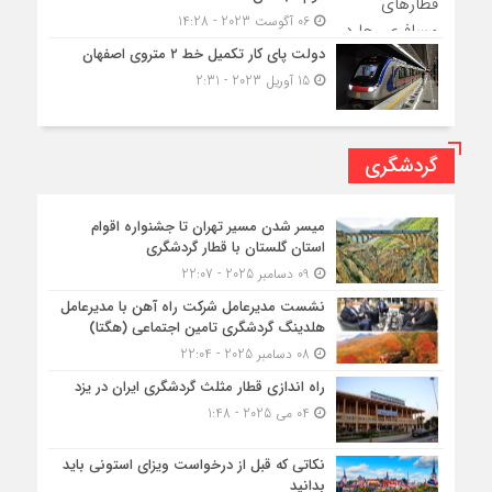
06 آگوست 2023 - 14:28
دولت پای کار تکمیل خط ۲ متروی اصفهان
15 آوریل 2023 - 2:31
گردشگری
میسر شدن مسیر تهران تا جشنواره اقوام
استان گلستان با قطار گردشگری
09 دسامبر 2025 - 22:07
نشست مدیرعامل شرکت راه آهن با مدیرعامل
هلدینگ گردشگری تامین اجتماعی (هگتا)
08 دسامبر 2025 - 22:04
راه اندازی قطار مثلث گردشگری ایران در یزد
04 می 2025 - 1:48
نکاتی که قبل از درخواست ویزای استونی باید
بدانید