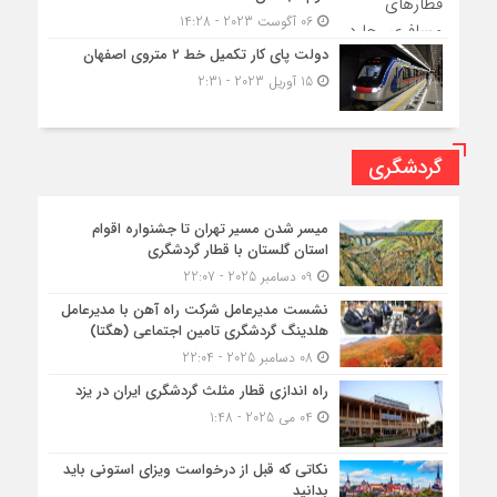
06 آگوست 2023 - 14:28
دولت پای کار تکمیل خط ۲ متروی اصفهان
15 آوریل 2023 - 2:31
گردشگری
میسر شدن مسیر تهران تا جشنواره اقوام
استان گلستان با قطار گردشگری
09 دسامبر 2025 - 22:07
نشست مدیرعامل شرکت راه آهن با مدیرعامل
هلدینگ گردشگری تامین اجتماعی (هگتا)
08 دسامبر 2025 - 22:04
راه اندازی قطار مثلث گردشگری ایران در یزد
04 می 2025 - 1:48
نکاتی که قبل از درخواست ویزای استونی باید
بدانید