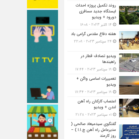
روند تکمیل پروژه احداث
ایستگاه جدید مسافری
دورود + ویدیو
14 اکتبر 2023 - 16:08
هفته دفاع مقدس گرامی باد
24 سپتامبر 2023 - 22:09
ویدیو تصادف قطار در
راهبندها
19 سپتامبر 2023 - 17:44
تعمییرات اساسی واگن +
ویدیو
19 سپتامبر 2023 - 17:34
اعتصاب کارکنان راه آهن
لندن + ویدیو
01 سپتامبر 2023 - 21:28
گفتگوی سیدمیعاد صالحی (
مدیرعامل راه آهن ج.ا.ا ) –
روز کارمند