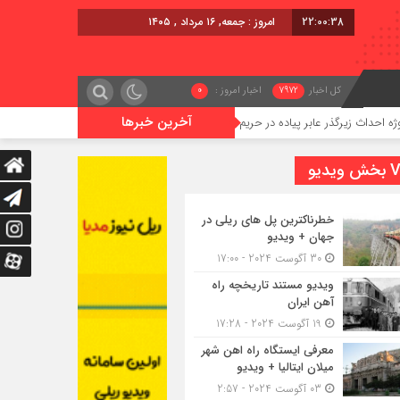
22:00:38
امروز : جمعه, ۱۶ مرداد , ۱۴۰۵
کل اخبار
7972
اخبار امروز :
0
آخرین خبرها
رگذر عابر پیاده در حریم ریلی قائمشهر
گوگوچانی سکان نیروی کشش ر
یدیو
خطرناکترین پل های ریلی در
جهان + ویدیو
30 آگوست 2024 - 17:00
ویدیو مستند تاریخچه راه
آهن ایران
19 آگوست 2024 - 17:28
معرفی ایستگاه راه اهن شهر
میلان ایتالیا + ویدیو
03 آگوست 2024 - 2:57