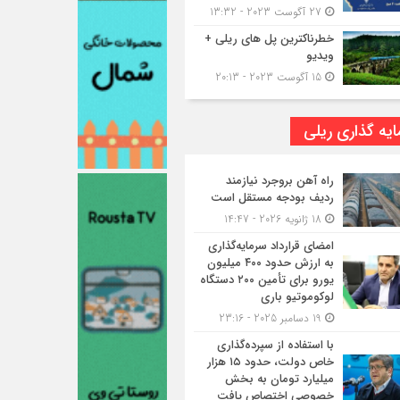
27 آگوست 2023 - 13:32
خطرناکترین پل های ریلی +
ویدیو
15 آگوست 2023 - 20:13
یه گذاری ریلی
راه آهن بروجرد نیازمند
ردیف بودجه مستقل است
18 ژانویه 2026 - 14:47
امضای قرارداد سرمایه‌گذاری
به ارزش حدود ۴۰۰ میلیون
یورو برای تأمین ۲۰۰ دستگاه
لوکوموتیو باری
19 دسامبر 2025 - 23:16
با استفاده از سپرده‌گذاری
خاص دولت، حدود ۱۵ هزار
میلیارد تومان به بخش
خصوصی اختصاص یافت