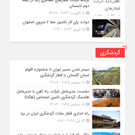
برنامه حرکت قطارهای مسافری رجا در نیمه
دوم تابستان
06 آگوست 2023 - 14:28
دولت پای کار تکمیل خط ۲ متروی اصفهان
15 آوریل 2023 - 2:31
گردشگری
میسر شدن مسیر تهران تا جشنواره اقوام
استان گلستان با قطار گردشگری
09 دسامبر 2025 - 22:07
نشست مدیرعامل شرکت راه آهن با مدیرعامل
هلدینگ گردشگری تامین اجتماعی (هگتا)
08 دسامبر 2025 - 22:04
راه اندازی قطار مثلث گردشگری ایران در یزد
04 می 2025 - 1:48
نکاتی که قبل از درخواست ویزای استونی باید