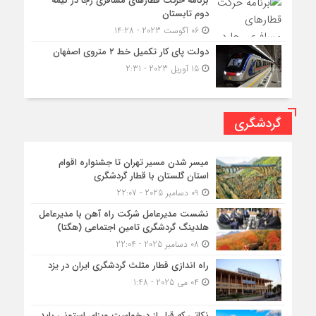
برنامه حرکت قطارهای مسافری رجا در نیمه
دوم تابستان
06 آگوست 2023 - 14:28
دولت پای کار تکمیل خط ۲ متروی اصفهان
15 آوریل 2023 - 2:31
گردشگری
میسر شدن مسیر تهران تا جشنواره اقوام
استان گلستان با قطار گردشگری
09 دسامبر 2025 - 22:07
نشست مدیرعامل شرکت راه آهن با مدیرعامل
هلدینگ گردشگری تامین اجتماعی (هگتا)
08 دسامبر 2025 - 22:04
راه اندازی قطار مثلث گردشگری ایران در یزد
04 می 2025 - 1:48
نکاتی که قبل از درخواست ویزای استونی باید