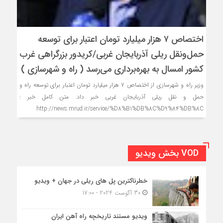
اختصاص ۷ هزار میلیارد تومان اعتبار برای توسعه
حمل‌و‌نقل ریلی آذربایجان غربی/کریدور بزرگراهی غرب
کشور امسال به بهره‌برداری می‌رسد ( راه و شهرسازی )
وزیر راه و شهرسازی از اختصاص ۷ هزار میلیارد تومان اعتبار برای توسعه راه و
حمل و نقل ریلی آذربایجان غربی خبر داد. متن کامل خبر :
http://news.mrud.ir/service/%D8%B1%DB%8C%D9%84%DB%8C
VOD بخش ویدیو
خطرناکترین پل های ریلی در جهان + ویدیو
30 آگوست 2024 - 17:00
ویدیو مستند تاریخچه راه آهن ایران