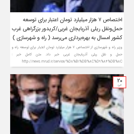
اختصاص ۷ هزار میلیارد تومان اعتبار برای توسعه
حمل‌و‌نقل ریلی آذربایجان غربی/کریدور بزرگراهی غرب
کشور امسال به بهره‌برداری می‌رسد ( راه و شهرسازی )
وزیر راه و شهرسازی از اختصاص ۷ هزار میلیارد تومان اعتبار برای توسعه راه و
حمل و نقل ریلی آذربایجان غربی خبر داد. متن کامل خبر :
http://news.mrud.ir/service/%D8%B1%DB%8C%D9%84%DB%8C
20
می