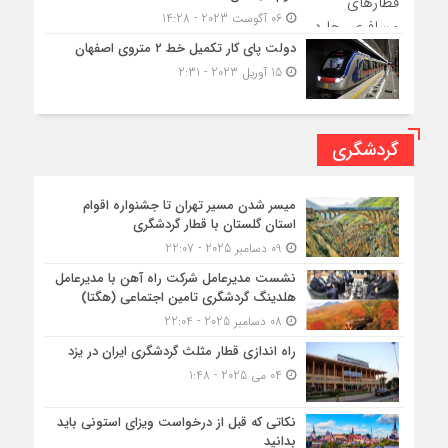
06 آگوست 2023 - 14:28
دولت پای کار تکمیل خط ۲ متروی اصفهان
15 آوریل 2023 - 2:31
گردشگری
میسر شدن مسیر تهران تا جشنواره اقوام
استان گلستان با قطار گردشگری
09 دسامبر 2025 - 22:07
نشست مدیرعامل شرکت راه آهن با مدیرعامل
هلدینگ گردشگری تامین اجتماعی (هگتا)
08 دسامبر 2025 - 22:04
راه اندازی قطار مثلث گردشگری ایران در یزد
04 می 2025 - 1:48
نکاتی که قبل از درخواست ویزای استونی باید
بدانید