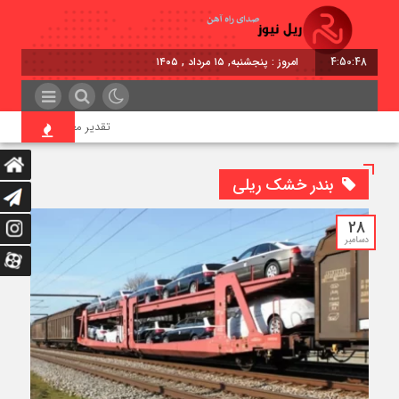
4:50:48
امروز : پنجشنبه, ۱۵ مرداد , ۱۴۰۵
تقدیر معاون اول رئیس‌جمهور
بندر خشک ریلی
28
دسامبر