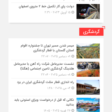
دولت پای کار تکمیل خط ۲ متروی اصفهان
15 آوریل 2023 - 2:31
گردشگری
میسر شدن مسیر تهران تا جشنواره اقوام
استان گلستان با قطار گردشگری
09 دسامبر 2025 - 22:07
نشست مدیرعامل شرکت راه آهن با مدیرعامل
هلدینگ گردشگری تامین اجتماعی (هگتا)
08 دسامبر 2025 - 22:04
راه اندازی قطار مثلث گردشگری ایران در یزد
04 می 2025 - 1:48
نکاتی که قبل از درخواست ویزای استونی باید
بدانید
26 فوریه 2025 - 16:05