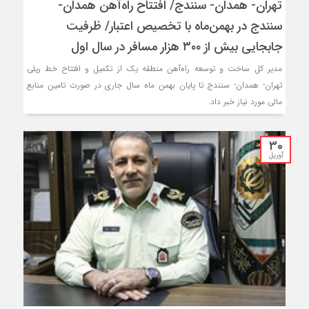
تهران- همدان- سنندج/ افتتاح راه‌آهن همدان-
سنندج در بهمن‌ماه با تخصیص اعتبار/ ظرفیت
جابجایی بیش از ۳۰۰ هزار مسافر در سال اول
مدیر کل ساخت و توسعه راه‌آهن منطقه یک از تکمیل و افتتاح خط ریلی
تهران- همدان- سنندج تا پایان بهمن ماه سال جاری در صورت تامین منابع
مالی مورد نیاز خبر داد.
30
آوریل