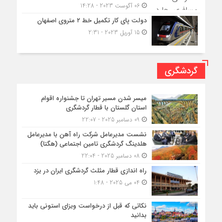
06 آگوست 2023 - 14:28
دولت پای کار تکمیل خط ۲ متروی اصفهان
15 آوریل 2023 - 2:31
گردشگری
میسر شدن مسیر تهران تا جشنواره اقوام
استان گلستان با قطار گردشگری
09 دسامبر 2025 - 22:07
نشست مدیرعامل شرکت راه آهن با مدیرعامل
هلدینگ گردشگری تامین اجتماعی (هگتا)
08 دسامبر 2025 - 22:04
راه اندازی قطار مثلث گردشگری ایران در یزد
04 می 2025 - 1:48
نکاتی که قبل از درخواست ویزای استونی باید
بدانید