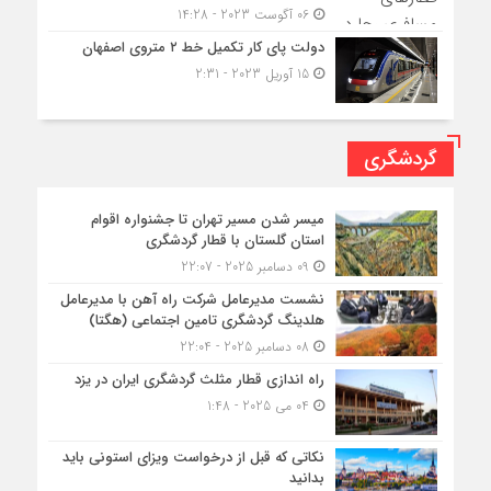
06 آگوست 2023 - 14:28
دولت پای کار تکمیل خط ۲ متروی اصفهان
15 آوریل 2023 - 2:31
گردشگری
میسر شدن مسیر تهران تا جشنواره اقوام
استان گلستان با قطار گردشگری
09 دسامبر 2025 - 22:07
نشست مدیرعامل شرکت راه آهن با مدیرعامل
هلدینگ گردشگری تامین اجتماعی (هگتا)
08 دسامبر 2025 - 22:04
راه اندازی قطار مثلث گردشگری ایران در یزد
04 می 2025 - 1:48
نکاتی که قبل از درخواست ویزای استونی باید
بدانید