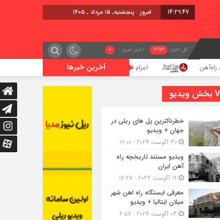
14:29:48
امروز : پنجشنبه, ۱۵ مرداد , ۱۴۰۵
کل اخبار
7972
اخبار امروز :
0
آخرین خبرها
اعزام قطار فوق‌العاده کرمان – خرمشهر
اجرای پروژه ا
یدیو
خطرناکترین پل های ریلی در
جهان + ویدیو
30 آگوست 2024 - 17:00
ویدیو مستند تاریخچه راه
آهن ایران
19 آگوست 2024 - 17:28
معرفی ایستگاه راه اهن شهر
میلان ایتالیا + ویدیو
03 آگوست 2024 - 2:57