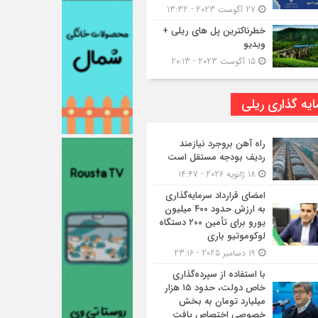
27 آگوست 2023 - 13:32
خطرناکترین پل های ریلی +
ویدیو
15 آگوست 2023 - 20:13
یه گذاری ریلی
راه آهن بروجرد نیازمند
ردیف بودجه مستقل است
18 ژانویه 2026 - 14:47
امضای قرارداد سرمایه‌گذاری
به ارزش حدود ۴۰۰ میلیون
یورو برای تأمین ۲۰۰ دستگاه
لوکوموتیو باری
19 دسامبر 2025 - 23:16
با استفاده از سپرده‌گذاری
خاص دولت، حدود ۱۵ هزار
میلیارد تومان به بخش
خصوصی اختصاص یافت