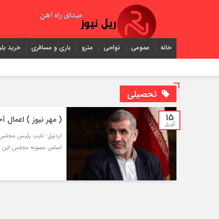
خانه
عمومی
نواحی
مترو
باری و مسافری
خرید بلی
تحصیلی
15
( مهر نیوز ) اعمال 
آوریل
اردبیل- نایب رئیس مجلس 
اساس مصوبه مجلس این لایح