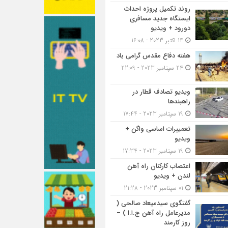
روند تکمیل پروژه احداث
ایستگاه جدید مسافری
دورود + ویدیو
14 اکتبر 2023 - 16:08
هفته دفاع مقدس گرامی باد
24 سپتامبر 2023 - 22:09
ویدیو تصادف قطار در
راهبندها
19 سپتامبر 2023 - 17:44
تعمییرات اساسی واگن +
ویدیو
19 سپتامبر 2023 - 17:34
اعتصاب کارکنان راه آهن
لندن + ویدیو
01 سپتامبر 2023 - 21:28
گفتگوی سیدمیعاد صالحی (
مدیرعامل راه آهن ج.ا.ا ) –
روز کارمند