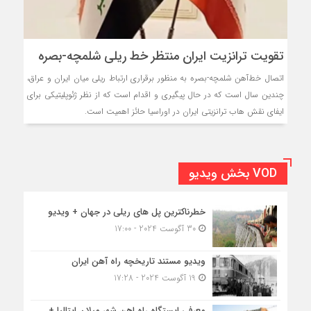
تقویت ترانزیت ایران منتظر خط ریلی شلمچه-بصره
اتصال خط‌آهن شلمچه-بصره به منظور برقراری ارتباط ریلی میان ایران و عراق،
چندین سال است که در حال پیگیری و اقدام است که از نظر ژئوپلیتیکی برای
ایفای نقش هاب ترانزیتی ایران در اوراسیا حائز اهمیت است.
VOD بخش ویدیو
خطرناکترین پل های ریلی در جهان + ویدیو
30 آگوست 2024 - 17:00
ویدیو مستند تاریخچه راه آهن ایران
19 آگوست 2024 - 17:28
معرفی ایستگاه راه اهن شهر میلان ایتالیا +