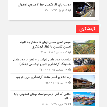
دولت پای کار تکمیل خط ۲ متروی اصفهان
15 آوریل 2023 - 2:31
گردشگری
میسر شدن مسیر تهران تا جشنواره اقوام
استان گلستان با قطار گردشگری
09 دسامبر 2025 - 22:07
نشست مدیرعامل شرکت راه آهن با مدیرعامل
هلدینگ گردشگری تامین اجتماعی (هگتا)
08 دسامبر 2025 - 22:04
راه اندازی قطار مثلث گردشگری ایران در یزد
04 می 2025 - 1:48
نکاتی که قبل از درخواست ویزای استونی باید
بدانید
26 فوریه 2025 - 16:05