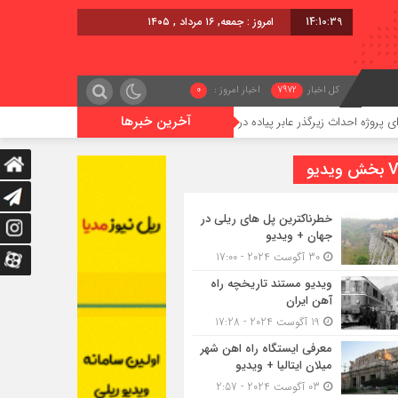
14:10:40
امروز : جمعه, ۱۶ مرداد , ۱۴۰۵
کل اخبار
7972
اخبار امروز :
0
آخرین خبرها
اث زیرگذر عابر پیاده در حریم ریلی قائمشهر
گوگوچانی سکان نیروی 
یدیو
خطرناکترین پل های ریلی در
جهان + ویدیو
30 آگوست 2024 - 17:00
ویدیو مستند تاریخچه راه
آهن ایران
19 آگوست 2024 - 17:28
معرفی ایستگاه راه اهن شهر
میلان ایتالیا + ویدیو
03 آگوست 2024 - 2:57