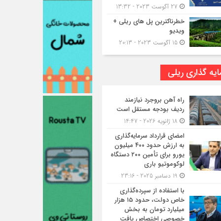
27 آگوست 2023 - 13:32
خطرناکترین پل های ریلی +
ویدیو
15 آگوست 2023 - 20:13
یه گذاری ریلی
راه آهن بروجرد نیازمند
ردیف بودجه مستقل است
18 ژانویه 2026 - 14:47
امضای قرارداد سرمایه‌گذاری
به ارزش حدود ۴۰۰ میلیون
یورو برای تأمین ۲۰۰ دستگاه
لوکوموتیو باری
19 دسامبر 2025 - 23:16
با استفاده از سپرده‌گذاری
خاص دولت، حدود ۱۵ هزار
میلیارد تومان به بخش
خصوصی اختصاص یافت