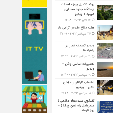
روند تکمیل پروژه احداث
ایستگاه جدید مسافری
دورود + ویدیو
14 اکتبر 2023 - 16:08
هفته دفاع مقدس گرامی باد
24 سپتامبر 2023 - 22:09
ویدیو تصادف قطار در
راهبندها
19 سپتامبر 2023 - 17:44
تعمییرات اساسی واگن +
ویدیو
19 سپتامبر 2023 - 17:34
اعتصاب کارکنان راه آهن
لندن + ویدیو
01 سپتامبر 2023 - 21:28
گفتگوی سیدمیعاد صالحی (
مدیرعامل راه آهن ج.ا.ا ) –
روز کارمند