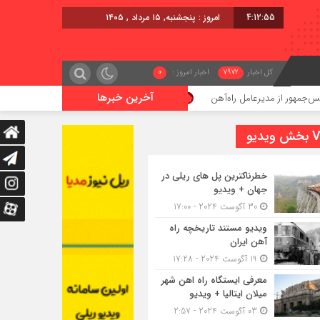
4:12:56
امروز : پنجشنبه, ۱۵ مرداد , ۱۴۰۵
کل اخبار
7972
اخبار امروز :
0
آخرین خبرها
یرعامل راه‌آهن
اعزام قطار فوق‌العاده کرمان – خرمشهر
یدیو
خطرناکترین پل های ریلی در
جهان + ویدیو
30 آگوست 2024 - 17:00
ویدیو مستند تاریخچه راه
آهن ایران
19 آگوست 2024 - 17:28
معرفی ایستگاه راه اهن شهر
میلان ایتالیا + ویدیو
03 آگوست 2024 - 2:57