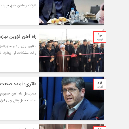
شرکت راه‌آهن هیچ قراردادی
10
راه آهن قزوین نیاز
فوریه
معاون وزیر راه و مدیرعا
وقت مشکلات آن برطرف ش
08
ذاکری: آینده صنعت
فوریه
مدیرعامل راه آهن جمهوری 
صنعت حمل‌ونقل ریلی ایرا