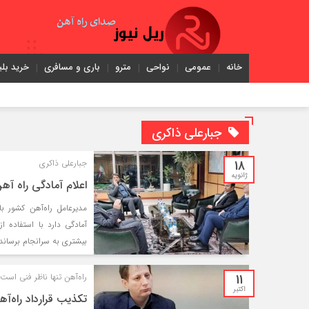
خانه
عمومی
نواحی
مترو
باری و مسافری
خرید بلی
جبارعلی ذاکری
18
جبارعلی ذاکری
ژانویه
اعلام آمادگی راه آهن
مدیرعامل راه‌آهن کشور با
آمادگی دارد با استفاده از
بیشتری به سرانجام برساند.
11
راه‌آهن تنها ناظر فنی است
اکتبر
تکذیب قرارداد راه‌آه