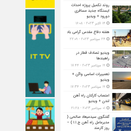
روند تکمیل پروژه احداث
ایستگاه جدید مسافری
دورود + ویدیو
14 اکتبر 2023 - 16:08
هفته دفاع مقدس گرامی باد
24 سپتامبر 2023 - 22:09
ویدیو تصادف قطار در
راهبندها
19 سپتامبر 2023 - 17:44
تعمییرات اساسی واگن +
ویدیو
19 سپتامبر 2023 - 17:34
اعتصاب کارکنان راه آهن
لندن + ویدیو
01 سپتامبر 2023 - 21:28
گفتگوی سیدمیعاد صالحی (
مدیرعامل راه آهن ج.ا.ا ) –
روز کارمند