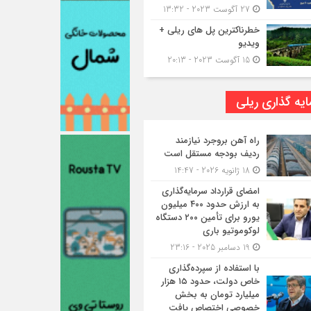
27 آگوست 2023 - 13:32
خطرناکترین پل های ریلی +
ویدیو
15 آگوست 2023 - 20:13
یه گذاری ریلی
راه آهن بروجرد نیازمند
ردیف بودجه مستقل است
18 ژانویه 2026 - 14:47
امضای قرارداد سرمایه‌گذاری
به ارزش حدود ۴۰۰ میلیون
یورو برای تأمین ۲۰۰ دستگاه
لوکوموتیو باری
19 دسامبر 2025 - 23:16
با استفاده از سپرده‌گذاری
خاص دولت، حدود ۱۵ هزار
میلیارد تومان به بخش
خصوصی اختصاص یافت