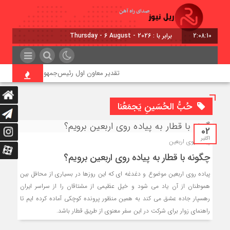
2:08:11
برابر با : Thursday - 6 August - 2026
تقدیر معاون اول رئیس‌جمهور از مدیرعامل راه‌آه
حُبُّ الحُسَینِ یَجمَعُنا
02
اکتبر
پیاده روی اربعین
چگونه با قطار به پیاده روی اربعین برویم؟
پیاده روی اربعین موضوع و دغدغه ای که این روزها در بسیاری از محافل بین
هموطنان از آن یاد می شود و خیل عظیمی از مشتاقان را از سراسر ایران
رهسپار جاده عشق می کند به همین منظور پرونده کوچکی آماده کرده ایم تا
راهنمای زوار برای شرکت در این سفر معنوی از طریق قطار باشد.