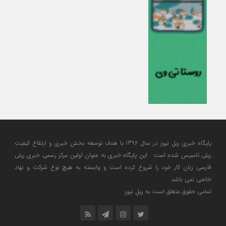
پایگاه خبری ریل نیوز در سال 1396 با هدف توسعه بخش خبری و ارتقاع کیفیت
ریلی تاسیس شده است . این پایگاه خبری به عنوان اولین مرکز رسمی خبری ریلی
فارسی زبان کار خود را شروع کرده است و وابسته به هیچ نوع شرکت و نهاد
خاصی نمی باشد .
تمامی حقوق متعلق است به ریل نیوز