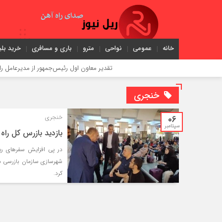
خانه
عمومی
نواحی
مترو
باری و مسافری
خرید بلی
تقدیر معاون اول رئیس‌جمهور از مدیرعامل راه‌آهن
خنجری
06
خنجری
سپتامبر
بازدید بازرس کل راه
در پی افزایش سفر‌های ری
شهرسازی سازمان بازرسی در
کرد.