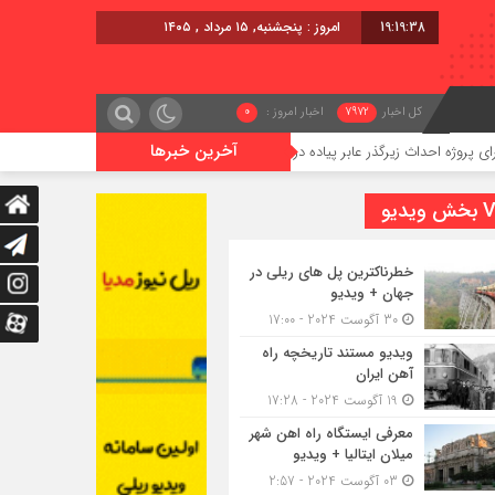
19:19:39
امروز : پنجشنبه, ۱۵ مرداد , ۱۴۰۵
کل اخبار
7972
اخبار امروز :
0
آخرین خبرها
اث زیرگذر عابر پیاده در حریم ریلی قائمشهر
گوگوچانی سکان نیروی 
یدیو
خطرناکترین پل های ریلی در
جهان + ویدیو
30 آگوست 2024 - 17:00
ویدیو مستند تاریخچه راه
آهن ایران
19 آگوست 2024 - 17:28
معرفی ایستگاه راه اهن شهر
میلان ایتالیا + ویدیو
03 آگوست 2024 - 2:57