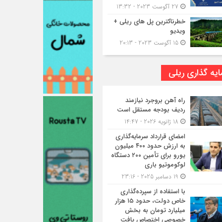
27 آگوست 2023 - 13:32
خطرناکترین پل های ریلی +
ویدیو
15 آگوست 2023 - 20:13
یه گذاری ریلی
راه آهن بروجرد نیازمند
ردیف بودجه مستقل است
18 ژانویه 2026 - 14:47
امضای قرارداد سرمایه‌گذاری
به ارزش حدود ۴۰۰ میلیون
یورو برای تأمین ۲۰۰ دستگاه
لوکوموتیو باری
19 دسامبر 2025 - 23:16
با استفاده از سپرده‌گذاری
خاص دولت، حدود ۱۵ هزار
میلیارد تومان به بخش
خصوصی اختصاص یافت