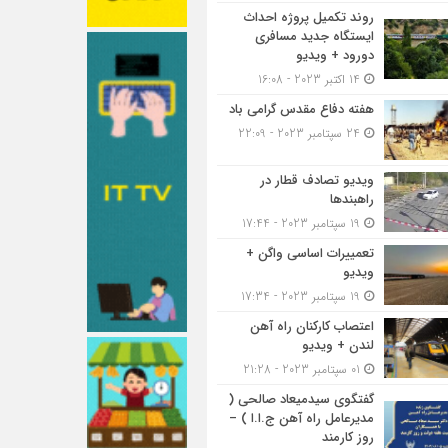
روند تکمیل پروژه احداث
ایستگاه جدید مسافری
دورود + ویدیو
14 اکتبر 2023 - 16:08
هفته دفاع مقدس گرامی باد
24 سپتامبر 2023 - 22:09
ویدیو تصادف قطار در
راهبندها
19 سپتامبر 2023 - 17:44
تعمییرات اساسی واگن +
ویدیو
19 سپتامبر 2023 - 17:34
اعتصاب کارکنان راه آهن
لندن + ویدیو
01 سپتامبر 2023 - 21:28
گفتگوی سیدمیعاد صالحی (
مدیرعامل راه آهن ج.ا.ا ) –
روز کارمند