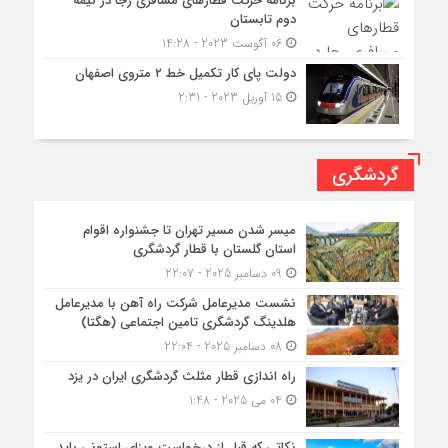
برنامه حرکت قطارهای مسافری رجا در نیمه
دوم تابستان
06 آگوست 2023 - 14:28
دولت پای کار تکمیل خط ۲ متروی اصفهان
15 آوریل 2023 - 2:31
گردشگری
میسر شدن مسیر تهران تا جشنواره اقوام
استان گلستان با قطار گردشگری
09 دسامبر 2025 - 22:07
نشست مدیرعامل شرکت راه آهن با مدیرعامل
هلدینگ گردشگری تامین اجتماعی (هگتا)
08 دسامبر 2025 - 22:04
راه اندازی قطار مثلث گردشگری ایران در یزد
04 می 2025 - 1:48
نکاتی که قبل از درخواست ویزای استونی باید