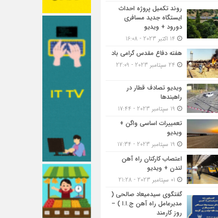
روند تکمیل پروژه احداث
ایستگاه جدید مسافری
دورود + ویدیو
14 اکتبر 2023 - 16:08
هفته دفاع مقدس گرامی باد
24 سپتامبر 2023 - 22:09
ویدیو تصادف قطار در
راهبندها
19 سپتامبر 2023 - 17:44
تعمییرات اساسی واگن +
ویدیو
19 سپتامبر 2023 - 17:34
اعتصاب کارکنان راه آهن
لندن + ویدیو
01 سپتامبر 2023 - 21:28
گفتگوی سیدمیعاد صالحی (
مدیرعامل راه آهن ج.ا.ا ) –
روز کارمند