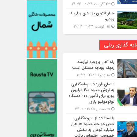
27 آگوست 2023 - 13:32
خطرناکترین پل های ریلی +
ویدیو
15 آگوست 2023 - 20:13
یه گذاری ریلی
راه آهن بروجرد نیازمند
ردیف بودجه مستقل است
18 ژانویه 2026 - 14:47
امضای قرارداد سرمایه‌گذاری
به ارزش حدود ۴۰۰ میلیون
یورو برای تأمین ۲۰۰ دستگاه
لوکوموتیو باری
19 دسامبر 2025 - 23:16
با استفاده از سپرده‌گذاری
خاص دولت، حدود ۱۵ هزار
میلیارد تومان به بخش
خصوصی اختصاص یافت