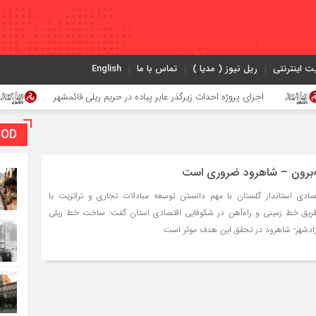
ت اینترنتی
ریل نیوز ( مدیا )
تماس با ما
English
اجرای پروژه احداث زیرگذر عابر پیاده در حریم ریلی قائمشهر
گوگوچ
VOD بخش و
ه‌برون – شاهرود ضروری است
ادی استاندار گلستان با مهم دانستن توسعه مبادلات تجاری و تراتزیت با
طریق خط زمینی و راه‌آهن در شکوفایی اقتصادی استان گفت: ساخت خط ریلی
آزادشهر- شاهرود در تحقق این هدف موثر است.