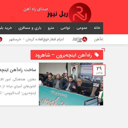
خانه
عمومی
نواحی
مترو
باری و مسافری
خرید بلی
مل راه‌آهن
اعزام قطار فوق‌العاده کرمان – خرمشهر
راه‌آهن اینچه‌برون – شاهرود
29
ساخت راه‌آهن اینچ
نوامبر
معاون هماهنگی امور اقتص
کشورهای آسیای میانه از 
اینچه‌برون- گنبدکاووس - 