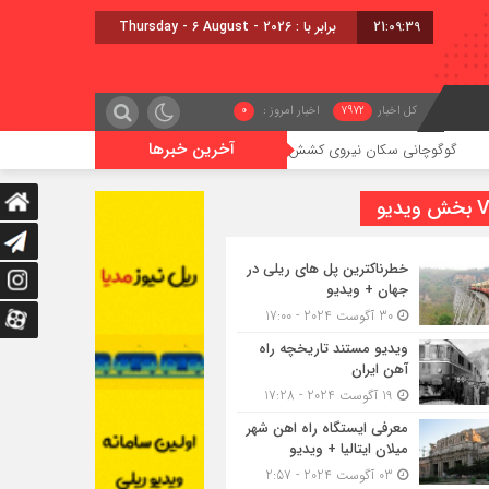
21:09:39
برابر با : Thursday - 6 August - 2026
کل اخبار
7972
اخبار امروز :
0
آخرین خبرها
انی سکان نیروی کشش را برعهده گرفت
برگزاری مراسم بدرقه زائری
یدیو
خطرناکترین پل های ریلی در
جهان + ویدیو
30 آگوست 2024 - 17:00
ویدیو مستند تاریخچه راه
آهن ایران
19 آگوست 2024 - 17:28
معرفی ایستگاه راه اهن شهر
میلان ایتالیا + ویدیو
03 آگوست 2024 - 2:57