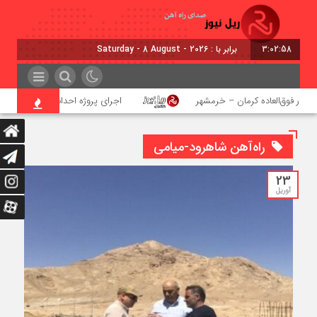
3:02:59
برابر با : Saturday - 8 August - 2026
طار فوق‌العاده کرمان – خرمشهر
اجرای پروژه احداث زیرگذر عابر پیاده 
راه‌آهن شاهرود-میامی
23
آوریل