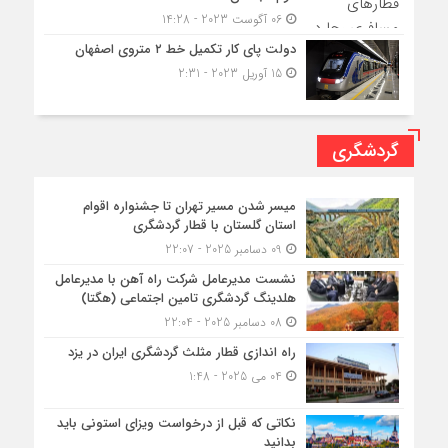
06 آگوست 2023 - 14:28
دولت پای کار تکمیل خط ۲ متروی اصفهان
15 آوریل 2023 - 2:31
گردشگری
میسر شدن مسیر تهران تا جشنواره اقوام
استان گلستان با قطار گردشگری
09 دسامبر 2025 - 22:07
نشست مدیرعامل شرکت راه آهن با مدیرعامل
هلدینگ گردشگری تامین اجتماعی (هگتا)
08 دسامبر 2025 - 22:04
راه اندازی قطار مثلث گردشگری ایران در یزد
04 می 2025 - 1:48
نکاتی که قبل از درخواست ویزای استونی باید
بدانید